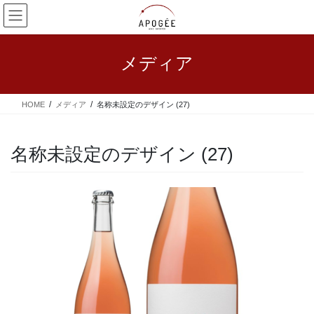
コ
ナ
ン
ビ
テ
ゲ
ン
ー
メディア
ツ
シ
へ
ョ
ス
ン
HOME
メディア
名称未設定のデザイン (27)
キ
に
ッ
移
プ
動
名称未設定のデザイン (27)