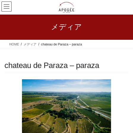
コ
ナ
ン
ビ
テ
ゲ
ン
ー
メディア
ツ
シ
へ
ョ
ス
ン
HOME
メディア
chateau de Paraza – paraza
キ
に
ッ
移
プ
動
chateau de Paraza – paraza