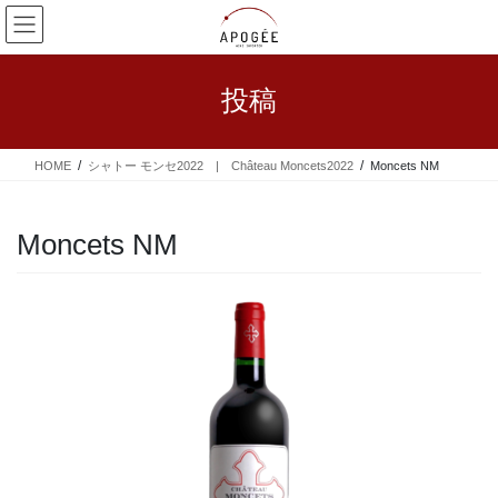
コ
ナ
ン
ビ
テ
ゲ
ン
ー
投稿
ツ
シ
へ
ョ
ス
ン
HOME
シャトー モンセ2022 | Château Moncets2022
Moncets NM
キ
に
ッ
移
プ
動
Moncets NM