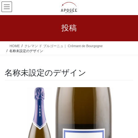
コ
ナ
ン
ビ
テ
ゲ
ン
ー
投稿
ツ
シ
へ
ョ
ス
ン
HOME
クレマン ド ブルゴーニュ｜ Crémant de Bourgogne
キ
に
名称未設定のデザイン
ッ
移
プ
動
名称未設定のデザイン