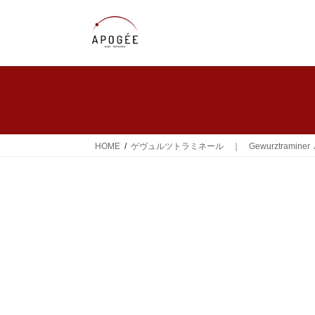
コ
ナ
ン
ビ
テ
ゲ
ン
ー
ツ
シ
へ
ョ
ス
ン
キ
に
ッ
移
HOME
ゲヴュルツトラミネール ｜ Gewurztraminer
プ
動