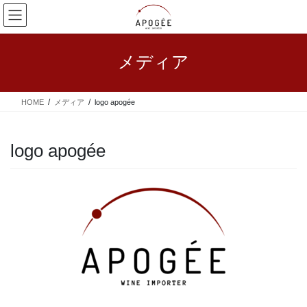
コ
ナ
ン
ビ
テ
ゲ
ン
ー
メディア
ツ
シ
へ
ョ
ス
ン
HOME
メディア
logo apogée
キ
に
ッ
移
プ
動
logo apogée