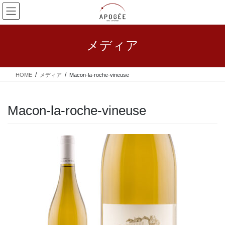
コ
ナ
ン
ビ
テ
ゲ
ン
ー
メディア
ツ
シ
へ
ョ
ス
ン
HOME
メディア
Macon-la-roche-vineuse
キ
に
ッ
移
プ
動
Macon-la-roche-vineuse