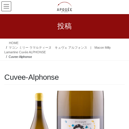
コ
ナ
ン
ビ
テ
ゲ
ン
ー
投稿
ツ
シ
へ
ョ
ス
ン
HOME
キ
に
マコン ミリー ラマルティーヌ キュヴェ アルフォンス | Macon Milly
ッ
移
Lamartine Cuvée ALPHONSE
プ
動
Cuvee-Alphonse
Cuvee-Alphonse