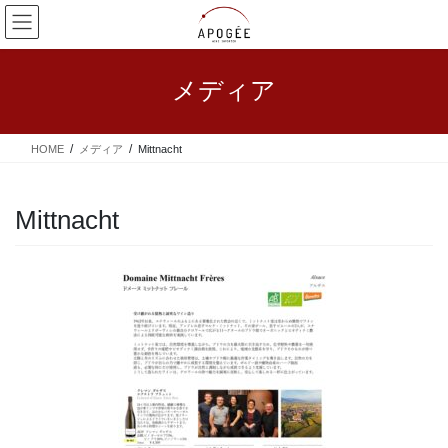
コ
ナ
ン
ビ
テ
ゲ
ン
ー
メディア
ツ
シ
へ
ョ
ス
ン
HOME
メディア
Mittnacht
キ
に
ッ
移
プ
動
Mittnacht