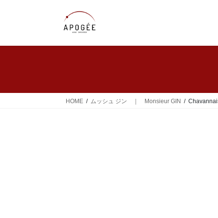
コ
ナ
ン
ビ
テ
ゲ
ン
ー
ツ
シ
へ
ョ
ス
ン
キ
に
ッ
移
HOME
ムッシュ ジン ｜ Monsieur GIN
Chavannai
プ
動