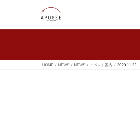
コ
ナ
ン
ビ
テ
ゲ
ン
ー
ツ
シ
へ
ョ
ス
ン
キ
に
ッ
移
HOME
NEWS
NEWS
イベント案内
2020.11.
プ
動