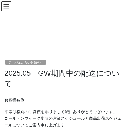
コ
ナ
ン
ビ
テ
ゲ
ン
ー
NEWS
ツ
シ
へ
ョ
ス
ン
HOME
NEWS
NEWS
アポジェからのお知らせ
キ
に
2025.05 GW期間中の配送について
ッ
移
プ
動
アポジェからのお知らせ
2025.05 GW期間中の配送につい
て
お客様各位
平素は格別のご愛顧を賜りまして誠にありがとうございます。
ゴールデンウイーク期間の営業スケジュールと商品出荷スケジュ
ールについてご案内申し上げます