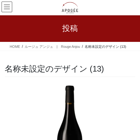
コ
ナ
ン
ビ
テ
ゲ
ン
ー
投稿
ツ
シ
へ
ョ
ス
ン
HOME
ルージュ アンジュ | Rouge Anjou
名称未設定のデザイン (13)
キ
に
ッ
移
プ
動
名称未設定のデザイン (13)