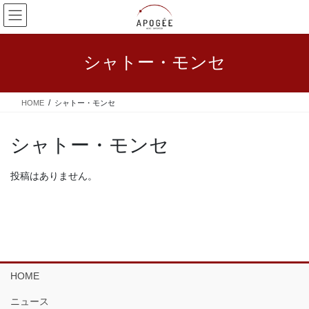
コ
ナ
ン
ビ
テ
ゲ
ン
ー
シャトー・モンセ
ツ
シ
へ
ョ
ス
ン
HOME
シャトー・モンセ
キ
に
ッ
移
プ
動
シャトー・モンセ
投稿はありません。
HOME
ニュース