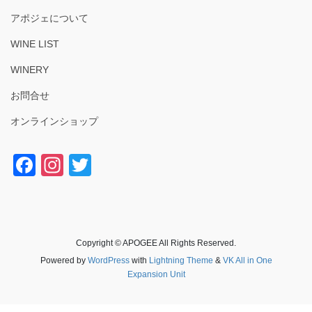
アポジェについて
WINE LIST
WINERY
お問合せ
オンラインショップ
F
In
T
a
st
wi
c
a
tt
e
gr
er
Copyright © APOGEE All Rights Reserved.
b
a
Powered by
WordPress
with
Lightning Theme
&
VK All in One
o
m
Expansion Unit
o