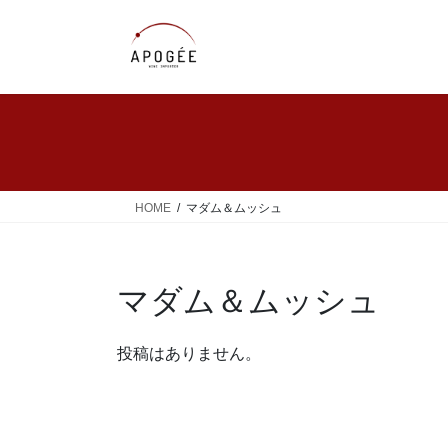
コ
ナ
ン
ビ
テ
ゲ
ン
ー
ツ
シ
へ
ョ
ス
ン
キ
に
ッ
移
HOME
マダム＆ムッシュ
プ
動
マダム＆ムッシュ
投稿はありません。