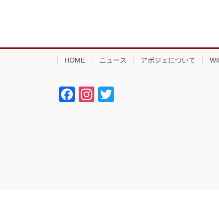
HOME
ニュース
アポジェについて
WI
F
In
T
a
st
wi
c
a
tt
e
gr
er
b
a
o
m
o
k