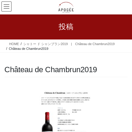
コ
ナ
ン
ビ
テ
ゲ
ン
ー
投稿
ツ
シ
へ
ョ
ス
ン
HOME
シャトー ド シャンブラン2019 | Château de Chambrun2019
キ
に
Château de Chambrun2019
ッ
移
プ
動
Château de Chambrun2019