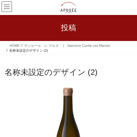
コ
ナ
ン
ビ
テ
ゲ
ン
ー
投稿
ツ
シ
へ
ョ
ス
ン
HOME
サンセール レ マルヌ | Sancerre Cuvée Les Marnes
キ
に
名称未設定のデザイン (2)
ッ
移
プ
動
名称未設定のデザイン (2)