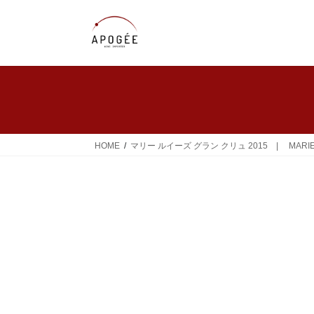
コ
ナ
ン
ビ
テ
ゲ
ン
ー
ツ
シ
へ
ョ
ス
ン
キ
に
ッ
移
HOME
マリー ルイーズ グラン クリュ 2015 | MARIE-LOUIS
プ
動