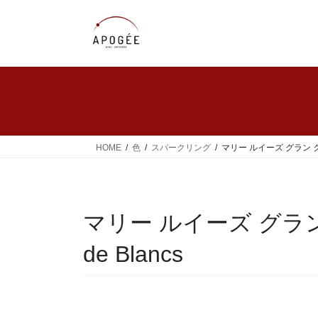
コ
ナ
ン
ビ
テ
ゲ
ン
ー
ツ
シ
へ
ョ
ス
ン
キ
に
ッ
移
HOME
色
スパークリング
マリー ルイーズ グラン クリュ 2
プ
動
マリー ルイーズ グラン クリ
de Blancs