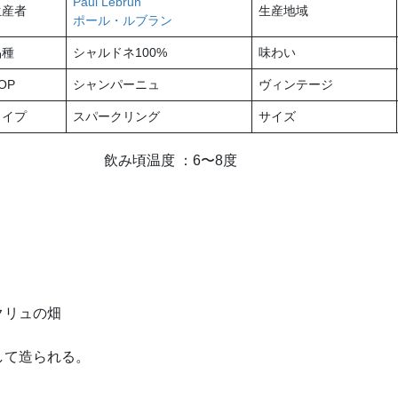
Paul Lebrun
生産者
生産地域
ポール・ルブラン
品種
シャルドネ100%
味わい
OP
シャンパーニュ
ヴィンテージ
タイプ
スパークリング
サイズ
：6〜8度
クリュの畑
して造られる。