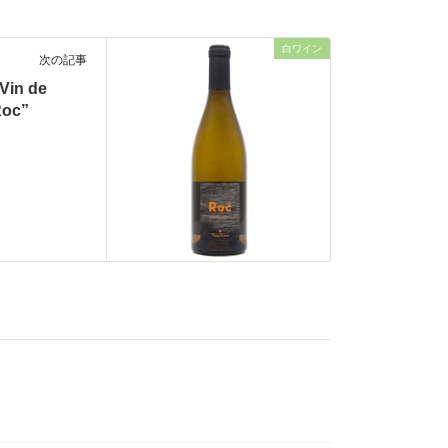
白ワイン
次の記事
in de
e Roc”