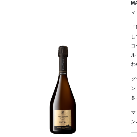
MA
マ
「
し
コ
ル
わ
グ
ン
き
マ
ン