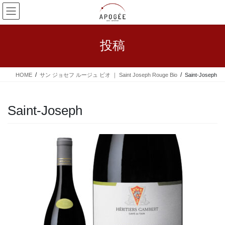
コ
ナ
ン
ビ
テ
ゲ
ン
ー
投稿
ツ
シ
へ
ョ
ス
ン
HOME
サン ジョセフ ルージュ ビオ ｜ Saint Joseph Rouge Bio
Saint-Joseph
キ
に
ッ
移
プ
動
Saint-Joseph