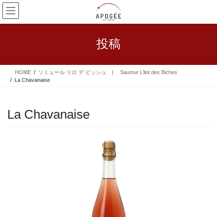
コ
ナ
ン
ビ
テ
ゲ
ン
ー
投稿
ツ
シ
へ
ョ
ス
ン
HOME
ソミュール リロ デ ビッシュ | Saumur L’ilot des Biches
キ
に
La Chavanaise
ッ
移
プ
動
La Chavanaise