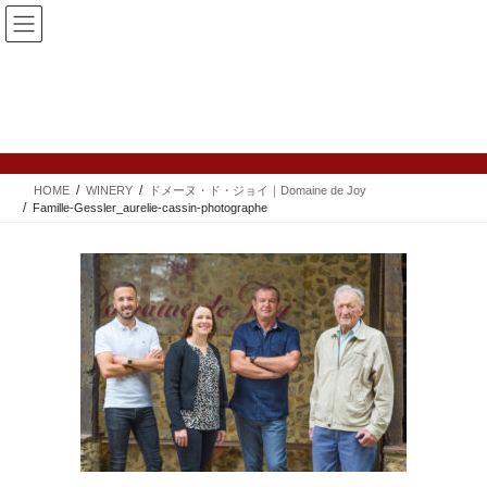
コ
ナ
ン
ビ
テ
ゲ
ン
ー
Famille-Gessler_aurelie-cassin-
ツ
シ
photographe
へ
ョ
ス
ン
キ
に
HOME
WINERY
ドメーヌ・ド・ジョイ｜Domaine de Joy
ッ
移
Famille-Gessler_aurelie-cassin-photographe
プ
動