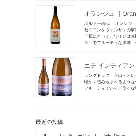
オランジュ ｜Oran
ボルドー/辛口 オレンジ
セミヨンをヴァンサンの解
「私にとって、ワインは無
シュでフルーティな後味、
エテ インディアン ｜ 
ラングドック 辛口・オレ
暖かく包み込まれるような
フルーティでいてドライな
最近の投稿
レクラ ルージュ | L’éclat Rouge