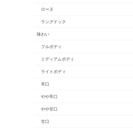
ローヌ
ラングドック
味わい
フルボディ
ミディアムボディ
ライトボディ
辛口
やや辛口
やや甘口
甘口