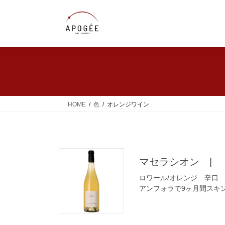
コ
ナ
ン
ビ
テ
ゲ
ン
ー
ツ
シ
へ
ョ
ス
ン
キ
に
ッ
移
HOME
色
オレンジワイン
プ
動
マセラシオン | Mac
ロワール/オレンジ 辛口
アンフォラで9ヶ月間スキ