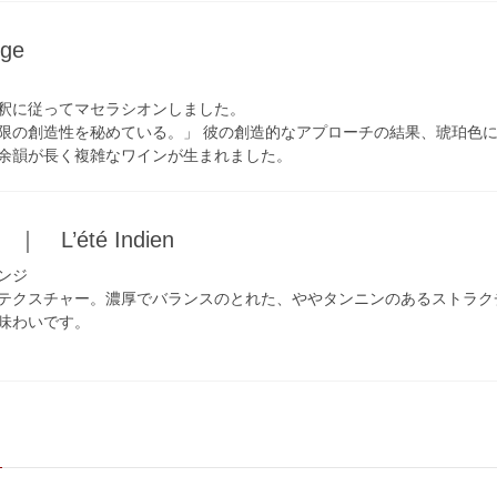
ge
釈に従ってマセラシオンしました。
限の創造性を秘めている。」 彼の創造的なアプローチの結果、琥珀色
余韻が長く複雑なワインが生まれました。
L’été Indien
ンジ
テクスチャー。濃厚でバランスのとれた、ややタンニンのあるストラク
味わいです。