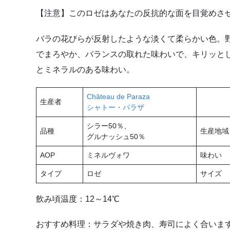
【注意】このロゼはあなたの反抗的な面を目覚めさ
バラの花びらが反射したような淡くて柔らかい色。
でまろやか、バランスの取れた味わいで、キリッと
とミネラルのある味わい。
Château de Paraza
生産者
シャトー・パラザ
シラー50％、
品種
生産地域
グルナッシュ50％
AOP
ミネルヴォワ
味わい
タイプ
ロゼ
サイズ
飲み頃温度：12～14℃
おすすめ料理：サラダや焼き肉、寿司によく合いま