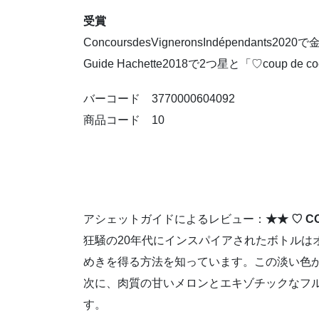
受賞
ConcoursdesVigneronsIndépendants202
Guide Hachette2018で2つ星と「♡coup de c
バーコード 3770000604092
商品コード 10
アシェットガイドによるレビュー：
★★ ♡
C
狂騒の20年代にインスパイアされたボトル
めきを得る方法を知っています。この淡い色
次に、肉質の甘いメロンとエキゾチックなフ
す。