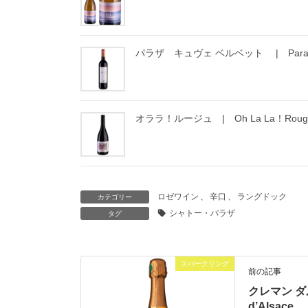
パラザ キュヴェ ベルベット | Paraza C
オララ！ルージュ | Oh La La！Ro
ロゼワイン
、
辛口
、
ラングドック
カテゴリー
シャトー・パラザ
タグ
スパークリング
前の記事
クレマン ダ
d’Alsace