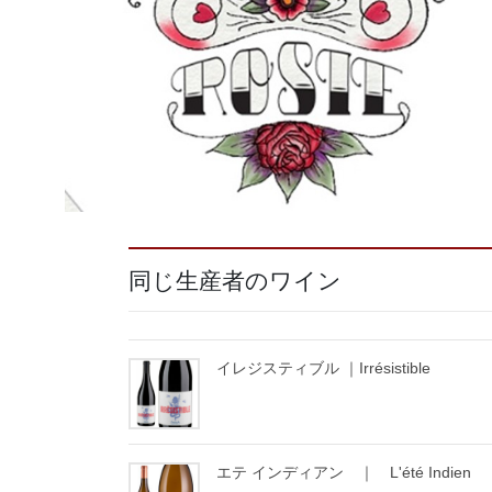
同じ生産者のワイン
イレジスティブル ｜Irrésistible
エテ インディアン ｜ L'été Indien