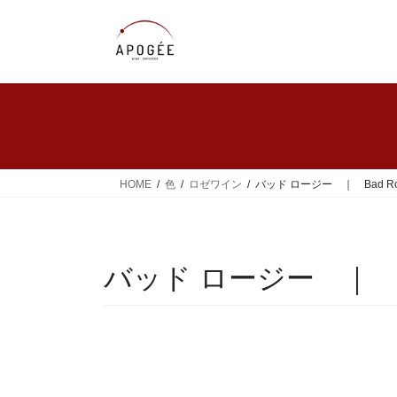
コ
ナ
ン
ビ
テ
ゲ
ン
ー
ツ
シ
へ
ョ
ス
ン
キ
に
ッ
移
HOME
色
ロゼワイン
バッド ロージー ｜ Bad Ro
プ
動
バッド ロージー ｜ Ba