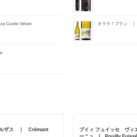
uvée Velvet
オララ！ブラン ｜ O
uge
ルザス ｜ Crémant
プイィ フュイッセ ヴィ
ーニュ | Pouilly Fuissé 